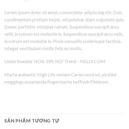
Lorem ipsum dolor sit amet, consectetur adipiscing elit. Duis
condimentum pretium turpis, vel pulvinar diam vulputate quis.
Donec porttitor volutpat rutrum. Suspendisse suscipit arcu
velit, in rutrum est molestie in. Suspendisse suscipit arcu velit,
in rutrum est molestie in. Proin convallis scelerisque facilisis.
Integer vestibulum mollis felis eu mollis.
Union Sweater NOK 399, NLY Trend – NELLY.COM
Marfa authentic High Life veniam Carles nostrud, pickled
meggings assumenda fingerstache keffiyeh Pinterest.
SẢN PHẨM TƯƠNG TỰ