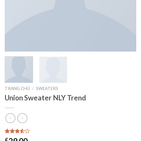
TRANG CHỦ
/
SWEATERS
Union Sweater NLY Trend
3.50
2
29.00
£