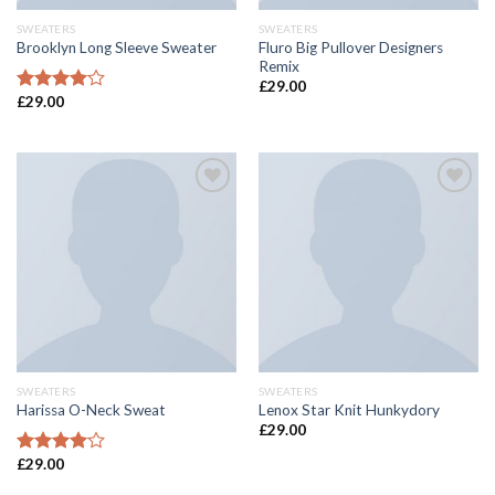
SWEATERS
SWEATERS
Fluro Big Pullover Designers
Brooklyn Long Sleeve Sweater
Remix
£
29.00
£
29.00
Được
xếp hạng
4.00
5
sao
Add to
Add to
wishlist
wishlist
SWEATERS
SWEATERS
Harissa O-Neck Sweat
Lenox Star Knit Hunkydory
£
29.00
£
29.00
Được
xếp hạng