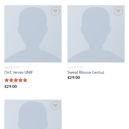
4.00
5
sao
Add to
Add to
wishlist
wishlist
SWEATERS
SWEATERS
On1 Jersey UNIF
Sweat Blouse Gestuz
£
29.00
£
29.00
Được xếp
hạng
5.00
5 sao
Add to
wishlist