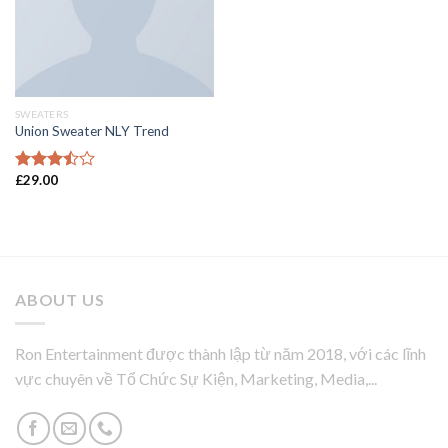
SWEATERS
Union Sweater NLY Trend
£
29.00
Được
xếp
hạng
3.50
5
sao
ABOUT US
Ron Entertainment được thành lập từ năm 2018, với các lĩnh
vực chuyên về Tổ Chức Sự Kiện, Marketing, Media,...