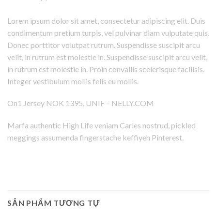
Lorem ipsum dolor sit amet, consectetur adipiscing elit. Duis
condimentum pretium turpis, vel pulvinar diam vulputate quis.
Donec porttitor volutpat rutrum. Suspendisse suscipit arcu
velit, in rutrum est molestie in. Suspendisse suscipit arcu velit,
in rutrum est molestie in. Proin convallis scelerisque facilisis.
Integer vestibulum mollis felis eu mollis.
On1 Jersey NOK 1395, UNIF – NELLY.COM
Marfa authentic High Life veniam Carles nostrud, pickled
meggings assumenda fingerstache keffiyeh Pinterest.
SẢN PHẨM TƯƠNG TỰ