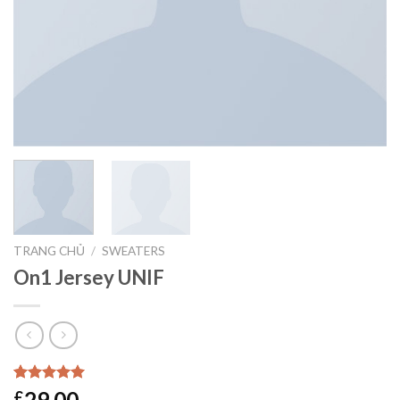
TRANG CHỦ
/
SWEATERS
On1 Jersey UNIF
5.00
1
trên 5
29.00
£