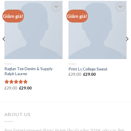
Giảm giá!
Giảm giá!
Add to
Add to
wishlist
wishlist
TOPS
TOPS
Raglan Tee Denim & Supply
Print Ls College Sweat
Ralph Lauren
£
29.00
£
29.00
£
29.00
£
29.00
Được xếp
hạng
5.00
5 sao
ABOUT US
Ron Entertainment được thành lập từ năm 2018, với các lĩnh