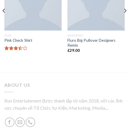
TOPS
SWEATERS
Fluro Big Pullover Designers
Pink Check Shirt
Remix
£
29.00
Được
xếp
hạng
3.50
5
sao
ABOUT US
Ron Entertainment được thành lập từ năm 2018, với các lĩnh
vực chuyên về Tổ Chức Sự Kiện, Marketing, Media,...