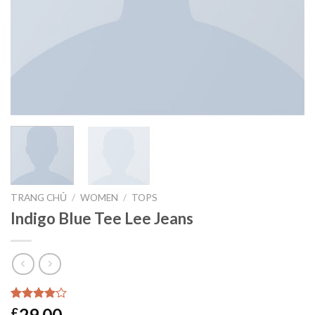
TRANG CHỦ
/
WOMEN
/
TOPS
Indigo Blue Tee Lee Jeans
4.00
2
trên
29.00
£