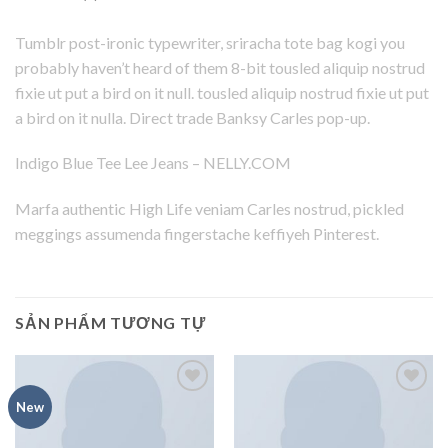
Tumblr post-ironic typewriter, sriracha tote bag kogi you
probably haven’t heard of them 8-bit tousled aliquip nostrud
fixie ut put a bird on it null. tousled aliquip nostrud fixie ut put
a bird on it nulla. Direct trade Banksy Carles pop-up.
Indigo Blue Tee Lee Jeans – NELLY.COM
Marfa authentic High Life veniam Carles nostrud, pickled
meggings assumenda fingerstache keffiyeh Pinterest.
SẢN PHẨM TƯƠNG TỰ
Add to
Add to
New
wishlist
wishlist