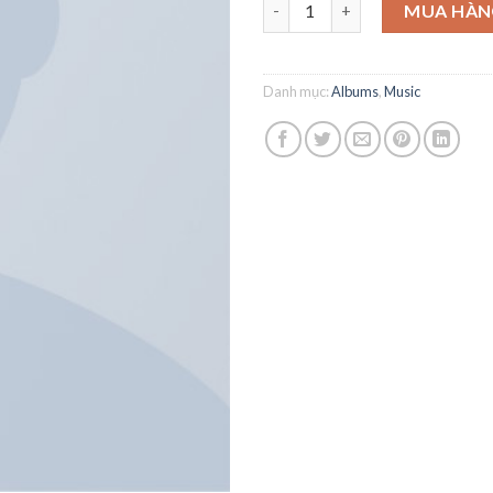
Woo Album #3 số lượng
MUA HÀN
Danh mục:
Albums
,
Music