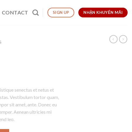
CONTACT
NHẬN KHUYẾN MÃI
SIGN UP
S
istique senectus et netus et
stas. Vestibulum tortor quam,
empor sit amet, ante. Donec eu
emper. Aenean ultricies mi
end leo.