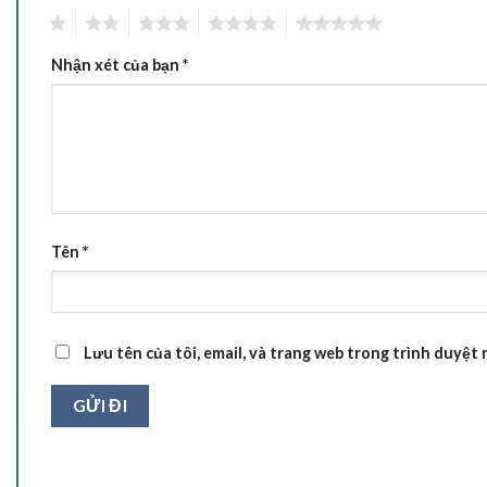
1
2
3
4
5
Nhận xét của bạn
*
Tên
*
Lưu tên của tôi, email, và trang web trong trình duyệt n