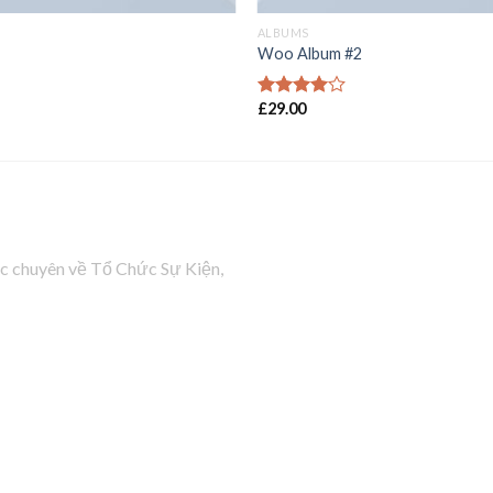
ALBUMS
Woo Album #2
£
29.00
Được
xếp hạng
4.00
5
sao
ực chuyên về Tổ Chức Sự Kiện,