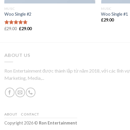
MUSIC
MUSIC
Woo Single #2
Woo Single #1
£
29.00
£
29.00
£
29.00
Được xếp
hạng
4.75
5 sao
ABOUT US
Ron Entertainment được thành lập từ năm 2018, với các lĩnh v
Marketing, Media,...
ABOUT
CONTACT
Copyright 2026 ©
Ron Entertainment