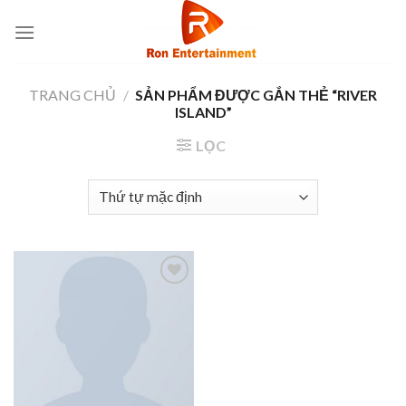
Skip
to
content
TRANG CHỦ
/
SẢN PHẨM ĐƯỢC GẮN THẺ “RIVER
ISLAND”
LỌC
Add to
wishlist