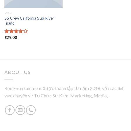
MEN
SS Crew California Sub River
Island
£
29.00
Được
xếp
hạng
3.67
5
sao
ABOUT US
Ron Entertainment được thành lập từ năm 2018, với các lĩnh
vực chuyên về Tổ Chức Sự Kiện, Marketing, Media,...